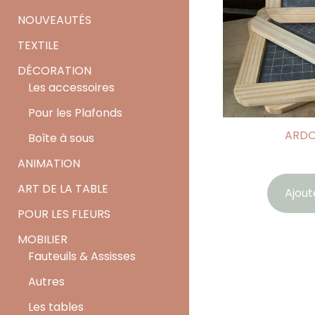
NOUVEAUTÉS
TEXTILE
DÉCORATION
Les accessoires
Pour les Plafonds
ARDO
Boîte à sous
ANIMATION
ART DE LA TABLE
Ajout
POUR LES FLEURS
MOBILIER
Fauteuils & Assisses
Autres
Les tables