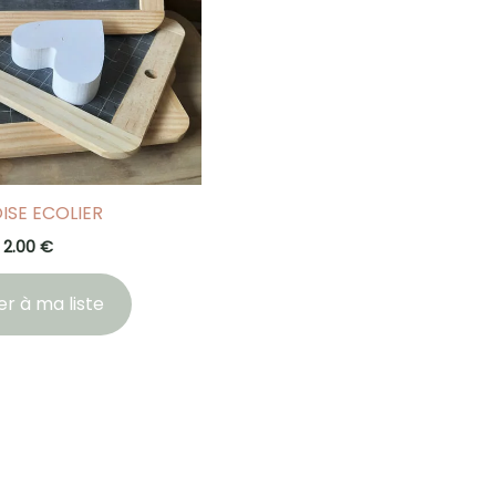
ISE ECOLIER
2.00
€
er à ma liste