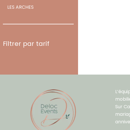
LES ARCHES
Filtrer par tarif
L’équi
mobili
Sur C
mariag
annive